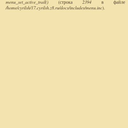
menu_set_active_trail()
(строка
2394
в файле
/home/cyrilsh/17.cyrilsh.z8.ru/docs/includes/menu.inc
).