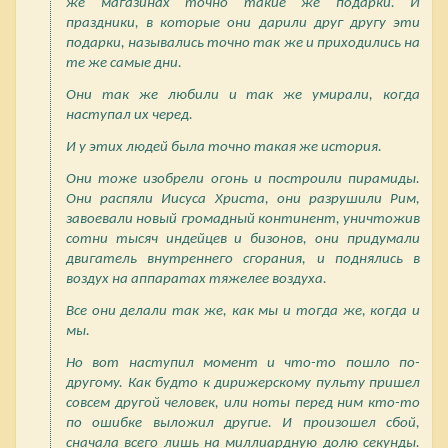
же магазинах точно такие же подарки. И
праздники, в которые они дарили друг другу эти
подарки, назывались точно так же и приходились на
те же самые дни.
Они так же любили и так же умирали, когда
наступал их черед.
И у этих людей была точно такая же история.
Они тоже изобрели огонь и построили пирамиды.
Они распяли Иисуса Христа, они разрушили Рим,
завоевали новый громадный континент, уничтожив
сотни тысяч индейцев и бизонов, они придумали
двигатель внутреннего сгорания, и поднялись в
воздух на аппаратах тяжелее воздуха.
Все они делали так же, как мы и тогда же, когда и
мы.
Но вот наступил момент и что-то пошло по-
другому. Как будто к дирижерскому пульту пришел
совсем другой человек, или ноты перед ним кто-то
по ошибке выложил другие. И произошел сбой,
сначала всего лишь на миллиардную долю секунды.