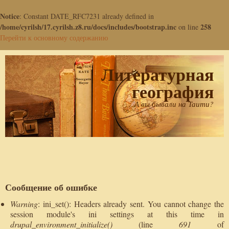
Notice
: Constant DATE_RFC7231 already defined in
/home/cyrilsh/17.cyrilsh.z8.ru/docs/includes/bootstrap.inc
258
on line
Перейти к основному содержанию
Литературная
география
А вы бывали на Таити?
Сообщение об ошибке
Warning
: ini_set(): Headers already sent. You cannot change the
session module's ini settings at this time in
drupal_environment_initialize()
(line
691
of