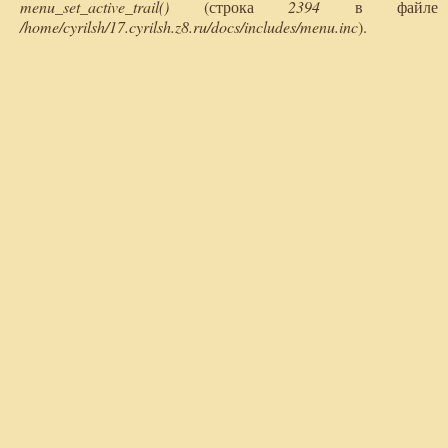
menu_set_active_trail()
(строка
2394
в файле
/home/cyrilsh/17.cyrilsh.z8.ru/docs/includes/menu.inc
).