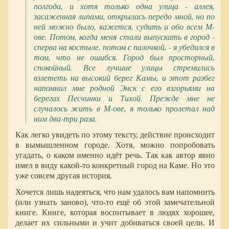
полгода, и хотя только одна улица - аллея,
засаженная липами, открылась передо мной, но по
ней можно было, кажется, судить и обо всем М-
ове. Потом, когда меня стали выпускать в город -
сперва на костыле, потом с палочкой, - я убедился в
том, что не ошибся. Город был просторный,
спокойный. Все лучшие улицы стремились
взлететь на высокий берег Камы, и этот разбег
напомнил мне родной Энск с его взгорьями на
берегах Песчинки и Тихой. Прежде мне не
случалось жить в М-ове, я только пролетал над
ним два-три раза.
Как легко увидеть по этому тексту, действие происходит
в вымышленном городе. Хотя, можно попробовать
угадать, о каком именно идёт речь. Так как автор явно
имел в виду какой-то конкретный город на Каме. Но это
уже совсем другая история.
Хочется лишь надеяться, что нам удалось вам напомнить
(или узнать заново), что-то ещё об этой замечательной
книге. Книге, которая воспитывает в людях хорошее,
делает их сильными и учит добиваться своей цели. И