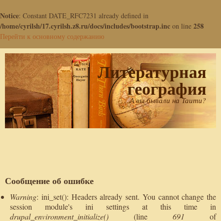
Notice
: Constant DATE_RFC7231 already defined in
/home/cyrilsh/17.cyrilsh.z8.ru/docs/includes/bootstrap.inc
258
on line
Перейти к основному содержанию
Литературная
география
А вы бывали на Таити?
Сообщение об ошибке
Warning
: ini_set(): Headers already sent. You cannot change the
session module's ini settings at this time in
drupal_environment_initialize()
(line
691
of