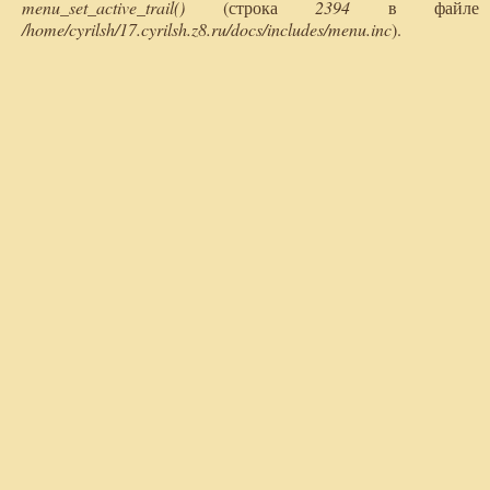
menu_set_active_trail()
(строка
2394
в файле
/home/cyrilsh/17.cyrilsh.z8.ru/docs/includes/menu.inc
).