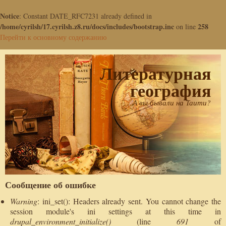
Notice
: Constant DATE_RFC7231 already defined in
/home/cyrilsh/17.cyrilsh.z8.ru/docs/includes/bootstrap.inc
258
on line
Перейти к основному содержанию
Литературная
география
А вы бывали на Таити?
Сообщение об ошибке
Warning
: ini_set(): Headers already sent. You cannot change the
session module's ini settings at this time in
drupal_environment_initialize()
(line
691
of