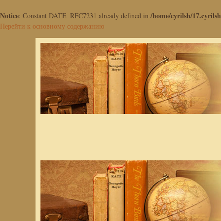
Notice
/home/cyrilsh/17.cyrilsh
: Constant DATE_RFC7231 already defined in
Перейти к основному содержанию