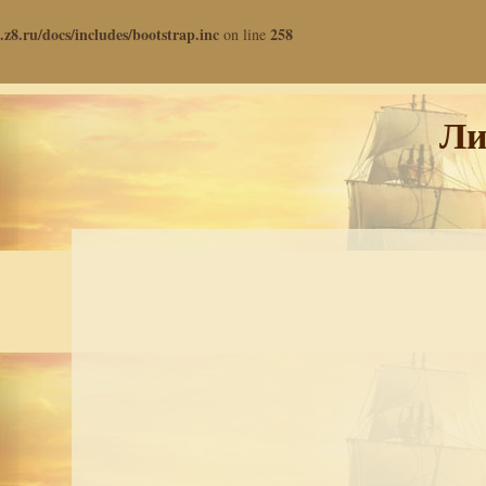
.z8.ru/docs/includes/bootstrap.inc
258
on line
Ли