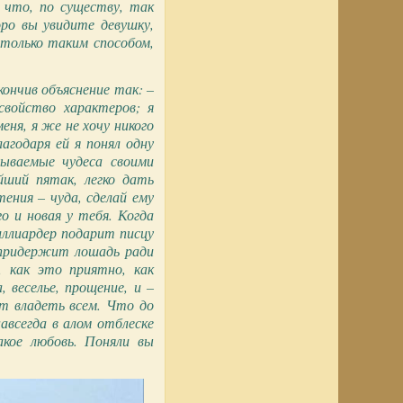
 что, по существу, так
оро вы увидите девушку,
только таким способом,
ончив объяснение так: –
свойство характеров; я
ня, я же не хочу никого
агодаря ей я понял одну
ываемые чудеса своими
йший пятак, легко дать
ения – чуда, сделай ему
о и новая у тебя. Когда
иллиардер подарит писцу
попридержит лошадь ради
, как это приятно, как
 веселье, прощение, и –
ит владеть всем. Что до
авсегда в алом отблеске
акое любовь. Поняли вы