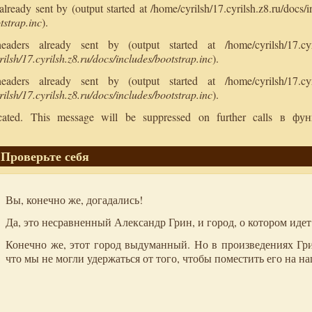
ready sent by (output started at /home/cyrilsh/17.cyrilsh.z8.ru/docs/i
tstrap.inc
).
ers already sent by (output started at /home/cyrilsh/17.cyril
ilsh/17.cyrilsh.z8.ru/docs/includes/bootstrap.inc
).
ers already sent by (output started at /home/cyrilsh/17.cyril
ilsh/17.cyrilsh.z8.ru/docs/includes/bootstrap.inc
).
ecated. This message will be suppressed on further calls в ф
Проверьте себя
Вы, конечно же, догадались!
Да, это несравненный Александр Грин, и город, о котором идет 
Конечно же, этот город выдуманный. Но в произведениях Гри
что мы не могли удержаться от того, чтобы поместить его на на