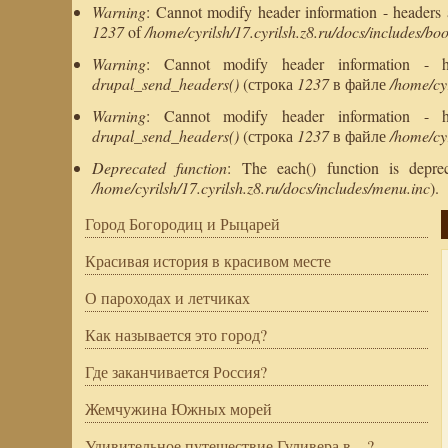
Warning
: Cannot modify header information - headers al
1237
of
/home/cyrilsh/17.cyrilsh.z8.ru/docs/includes/boo
Warning
: Cannot modify header information - head
drupal_send_headers()
(строка
1237
в файле
/home/cyr
Warning
: Cannot modify header information - head
drupal_send_headers()
(строка
1237
в файле
/home/cyr
Deprecated function
: The each() function is depr
/home/cyrilsh/17.cyrilsh.z8.ru/docs/includes/menu.inc
).
Город Богородиц и Рыцарей
Красивая история в красивом месте
О пароходах и летчиках
Как называется это город?
Где заканчивается Россия?
Жемчужина Южных морей
Удивительное путешествие Гуливера в ...?