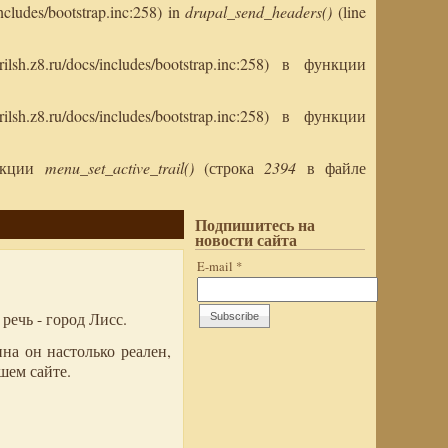
ncludes/bootstrap.inc:258) in
drupal_send_headers()
(line
sh.z8.ru/docs/includes/bootstrap.inc:258) в функции
sh.z8.ru/docs/includes/bootstrap.inc:258) в функции
ункции
menu_set_active_trail()
(строка
2394
в файле
Подпишитесь на
новости сайта
E-mail
*
речь - город Лисс.
на он настолько реален,
шем сайте.