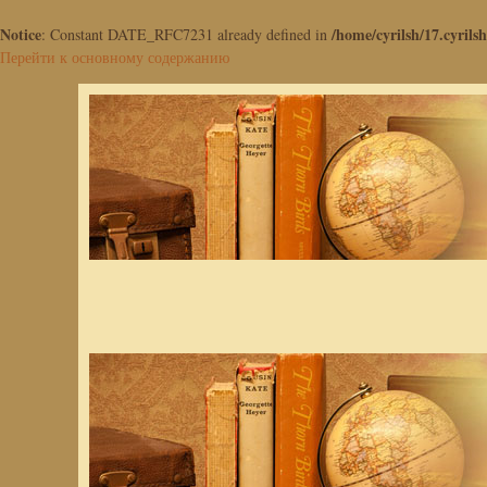
Notice
/home/cyrilsh/17.cyrilsh
: Constant DATE_RFC7231 already defined in
Перейти к основному содержанию