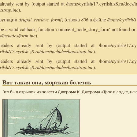
ready sent by (output started at /home/cyrilsh/17.cyrilsh.z8.ru/docs/i
tstrap.inc
).
в функции
drupal_retrieve_form()
(строка
806
в файле
/home/cyrilsh/1
o be a valid callback, function 'comment_node_story_form' not found 
s/includes/form.inc
).
ers already sent by (output started at /home/cyrilsh/17.cyril
ilsh/17.cyrilsh.z8.ru/docs/includes/bootstrap.inc
).
ers already sent by (output started at /home/cyrilsh/17.cyril
ilsh/17.cyrilsh.z8.ru/docs/includes/bootstrap.inc
).
Вот такая она, морская болезнь
Это был отрывок из повести Джерома К. Джерома «Трое в лодке, не 