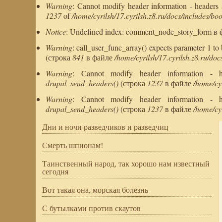
Warning
: Cannot modify header information - headers al
1237
of
/home/cyrilsh/17.cyrilsh.z8.ru/docs/includes/boo
Notice
: Undefined index: comment_node_story_form 
Warning
: call_user_func_array() expects parameter 1 t
(строка
841
в файле
/home/cyrilsh/17.cyrilsh.z8.ru/doc
Warning
: Cannot modify header information - head
drupal_send_headers()
(строка
1237
в файле
/home/cyr
Warning
: Cannot modify header information - head
drupal_send_headers()
(строка
1237
в файле
/home/cyr
Дни и ночи разведчиков и разведчиц
Смерть шпионам!
Таинственный народ, так хорошо нам известный
сегодня
Вот такая она, морская болезнь
С бутылками против скаутов