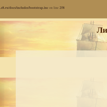
.z8.ru/docs/includes/bootstrap.inc
258
on line
Ли