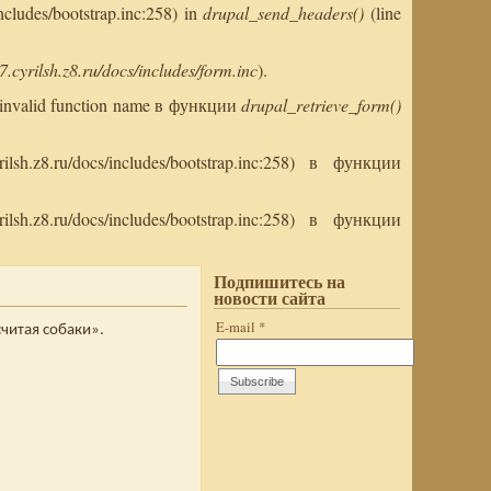
ncludes/bootstrap.inc:258) in
drupal_send_headers()
(line
7.cyrilsh.z8.ru/docs/includes/form.inc
).
or invalid function name в функции
drupal_retrieve_form()
sh.z8.ru/docs/includes/bootstrap.inc:258) в функции
sh.z8.ru/docs/includes/bootstrap.inc:258) в функции
Подпишитесь на
новости сайта
E-mail
*
считая собаки».