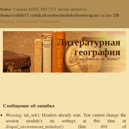
Notice
: Constant DATE_RFC7231 already defined in
/home/cyrilsh/17.cyrilsh.z8.ru/docs/includes/bootstrap.inc
258
on line
Перейти к основному содержанию
Литературная
география
А вы бывали на Таити?
Сообщение об ошибке
Warning
: ini_set(): Headers already sent. You cannot change the
session module's ini settings at this time in
drupal_environment_initialize()
(line
691
of