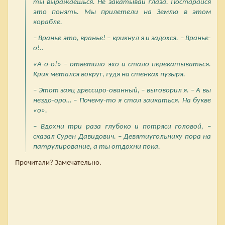
ты выражаешься. Не закатывай глаза. Постарайся
это понять. Мы прилетели на Землю в этом
корабле.
– Вранье это, вранье! – крикнул я и задохся. – Вранье-
о!..
«А-о-о!» – ответило эхо и стало перекатываться.
Крик метался вокруг, гудя на стенках пузыря.
– Этот заяц дрессиро-ованный, – выговорил я. – А вы
нездо-оро… – Почему-то я стал заикаться. На букве
«о».
– Вдохни три раза глубоко и потряси головой, –
сказал Сурен Давидович. – Девятиугольнику пора на
патрулирование, а ты отдохни пока.
Прочитали? Замечательно.