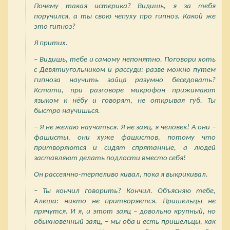
Почему такая истерика? Видишь, я за тебя
поручился, а ты свою чепуху про гипноз. Какой же
это гипноз?
Я притих.
– Видишь, тебе и самому непонятно. Поговори хоть
с Девятиугольником и рассуди: разве можно путем
гипноза научить зайца разумно беседовать?
Кстати, при разговоре микрофон прижимают
языком к нёбу и говорят, не открывая губ. Ты
быстро научишься.
– Я не желаю научаться. Я не заяц, я человек! А они –
фашисты, они хуже фашистов, потому что
притворяются и сидят спрятанные, а людей
заставляют делать подлости вместо себя!
Он рассеянно-терпеливо кивал, пока я выкрикивал.
– Ты кончил говорить? Кончил. Объясняю тебе,
Алеша: никто не притворяется. Пришельцы не
прячутся. И я, и этот заяц – довольно крупный, но
обыкновенный заяц, – мы оба и есть пришельцы, как