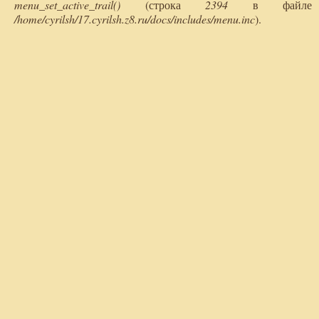
menu_set_active_trail()
(строка
2394
в файле
/home/cyrilsh/17.cyrilsh.z8.ru/docs/includes/menu.inc
).